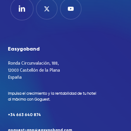
Easygoband
Ronda Circunvalación, 188,
12003 Castellón de la Plana
España
Impulsa
el
crecimiento
y
la
rentabilidad
de
tu
hotel
al
máximo
con
Goguest.
+34
663
640
874
goguest-app@easygoband.com