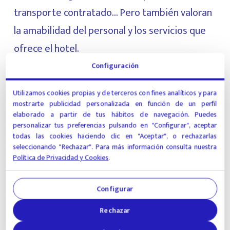
transporte contratado… Pero también valoran
la amabilidad del personal y los servicios que
ofrece el hotel.
Configuración
Familias
Utilizamos cookies propias y de terceros con fines analíticos y para
Viajan con niños, por lo que buscan actividades
mostrarte publicidad personalizada en función de un perfil
elaborado a partir de tus hábitos de navegación. Puedes
familiares como visitas a lugares de interés
personalizar tus preferencias pulsando en "Configurar", aceptar
todas las cookies haciendo clic en "Aceptar", o rechazarlas
cultural, museos, zoológicos, actividades
seleccionando "Rechazar". Para más información consulta nuestra
deportivas… Valoran la buena ubicación del
Política de Privacidad y Cookies
.
hotel, el servicio de parking ya que suelen
Configurar
viajar en coche, el desayuno incluido y los
servicios especiales para niños.
Rechazar