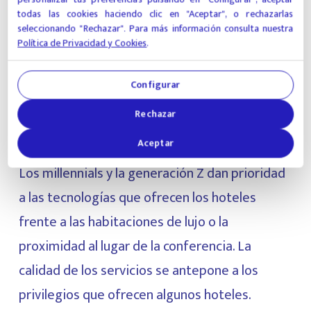
¿Qué diferencia a los nuevos
todas las cookies haciendo clic en "Aceptar", o rechazarlas
viajeros de negocios?
seleccionando "Rechazar". Para más información consulta nuestra
Política de Privacidad y Cookies
.
Como ya se ha dicho, las nuevas generaciones
están entrando en el mundo profesional, y eso
Configurar
incluye los viajes de negocios. Qué buscan
Rechazar
cuando se trata de viajes de empresa?
Aceptar
Los millennials y la generación Z dan prioridad
a las tecnologías que ofrecen los hoteles
frente a las habitaciones de lujo o la
proximidad al lugar de la conferencia. La
calidad de los servicios se antepone a los
privilegios que ofrecen algunos hoteles.