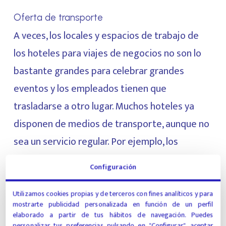
Oferta de transporte
A veces, los locales y espacios de trabajo de
los hoteles para viajes de negocios no son lo
bastante grandes para celebrar grandes
eventos y los empleados tienen que
trasladarse a otro lugar. Muchos hoteles ya
disponen de medios de transporte, aunque no
sea un servicio regular. Por ejemplo, los
huéspedes pueden utilizar la plataforma
Configuración
digital para solicitar un servicio de lanzadera o
un coche que les lleve a otros lugares.
Utilizamos cookies propias y de terceros con fines analíticos y para
mostrarte publicidad personalizada en función de un perfil
elaborado a partir de tus hábitos de navegación. Puedes
personalizar tus preferencias pulsando en "Configurar", aceptar