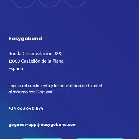
Easygoband
Ronda Circunvalación, 188,
12003 Castellón de la Plana
España
Impulsa
el
crecimiento
y
la
rentabilidad
de
tu
hotel
al
máximo
con
Goguest.
+34
663
640
874
goguest-app@easygoband.com