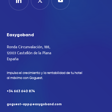
Easygoband
Ronda Circunvalación, 188,
12003 Castellón de la Plana
España
Impulsa
el
crecimiento
y
la
rentabilidad
de
tu
hotel
al
máximo
con
Goguest.
+34
663
640
874
goguest-app@easygoband.com