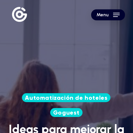
Skip
to
Menu
main
content
Automatización de hoteles
Goguest
Ideas para mejorar la