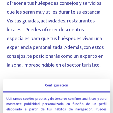
ofrecer a tus huéspedes consejos y servicios
que les serán muy útiles durante su estancia.
Visitas guiadas, actividades, restaurantes
locales… Puedes ofrecer descuentos
especiales para que tus huéspedes vivan una
experiencia personalizada. Además, con estos
consejos, te posicionarás como un experto en
la zona, imprescindible en el sector turístico.
Invierte en una aplicación web para hoteles
Configuración
Para implementar todas estas mejoras, hacer
Utilizamos cookies propias y de terceros con fines analíticos y para
que la comunicación fluya entre todo el
mostrarte publicidad personalizada en función de un perfil
personal y departamentos, y gestionar toda la
elaborado a partir de tus hábitos de navegación. Puedes