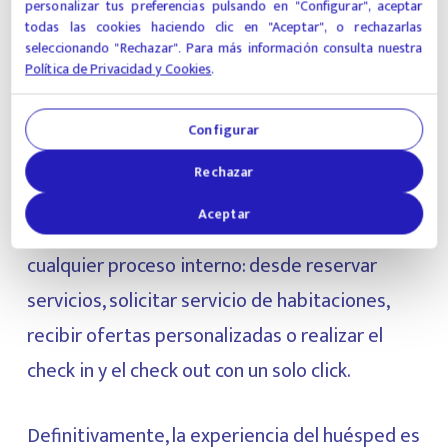
personalizar tus preferencias pulsando en "Configurar", aceptar
estancia, sería interesante tener en cuenta
todas las cookies haciendo clic en "Aceptar", o rechazarlas
seleccionando "Rechazar". Para más información consulta nuestra
una
aplicación web para hoteles
. Hoy en día, es
Política de Privacidad y Cookies
.
una opción muy recomendable a tener en
cuenta para mejorar la experiencia del
Configurar
huésped, potenciar las técnicas de upsell y
Rechazar
aumentar los ingresos de tu hotel. En Goguest
Aceptar
ofrecemos una web app hotelera que agiliza
cualquier proceso interno: desde reservar
servicios, solicitar servicio de habitaciones,
recibir ofertas personalizadas o realizar el
check in y el check out con un solo click.
Definitivamente, la experiencia del huésped es