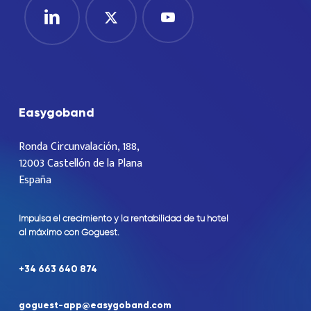
Easygoband
Ronda Circunvalación, 188,
12003 Castellón de la Plana
España
Impulsa
el
crecimiento
y
la
rentabilidad
de
tu
hotel
al
máximo
con
Goguest.
+34
663
640
874
goguest-app@easygoband.com