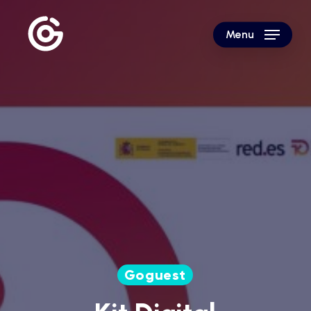
Skip
to
Menu
main
content
Goguest